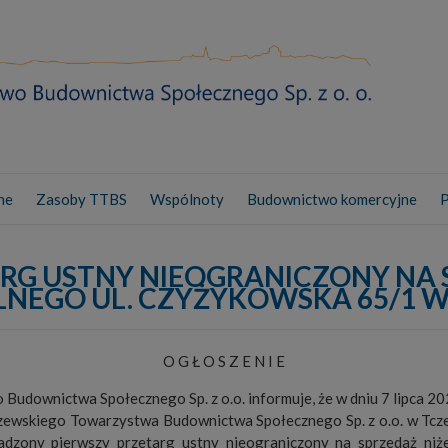
ne
Zasoby TTBS
Wspólnoty
Budownictwo komercyjne
P
RG USTNY NIEOGRANICZONY NA
LNEGO UL. CZYŻYKOWSKA 65/1 W
O G Ł O S Z E N I E
Budownictwa Społecznego Sp. z o.o. informuje, że w dniu 7 lipca 20
Tczewskiego Towarzystwa Budownictwa Społecznego Sp. z o.o. w Tczew
adzony pierwszy przetarg ustny nieograniczony na sprzedaż niże