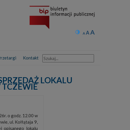
Increase
A
Reset
Przełącz wysoki kontrast
Decrease
A
A
font
font
font
size.
size.
size.
rzetargi
Kontakt
 SPRZEDAŻ LOKALU
 TCZEWIE
26r. o godz. 12.00 w
ie, ul. Kołłątaja 9,
j opisanego lokalu